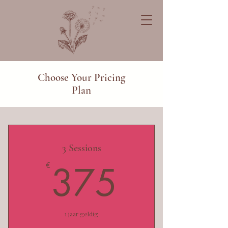
Choose Your Pricing
Plan
3 Sessions
375€
375
€
1 jaar geldig