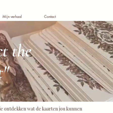
Mijn verhaal
Contact
ct the
t"
 je ontdekken wat de kaarten jou kunnen