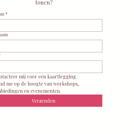
tonen?
am
*
naam
*
ntacteer mij voor een kaartlegging
ud me op de hoogte van workshops, 
nbiedingen en evenementen.
Verzenden