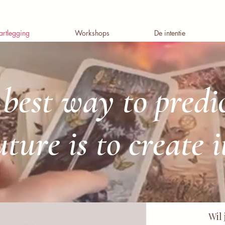
artlegging
Workshops
De intentie
best way to predi
uture is to create i
Wil