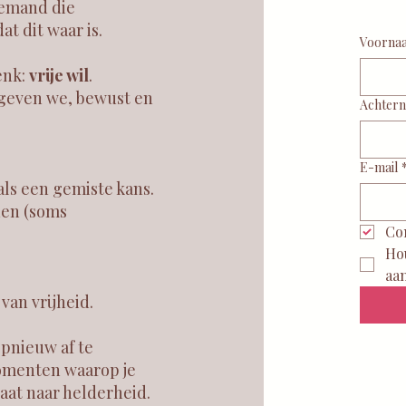
 iemand die
t dit waar is.
Voorna
enk:
vrije wil
.
 geven we, bewust en
Achter
E-mail
als een gemiste kans.
nen (soms
Co
Ho
aa
van vrijheid.
opnieuw af te
omenten waarop je
gaat naar helderheid.