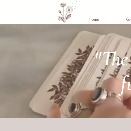
Home
Ka
"The 
f